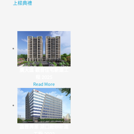
上樑典禮
程 
廣大匯 觀音住宅新建工
程 2025
Read More
鑫豐興業 湖口廠辦新建