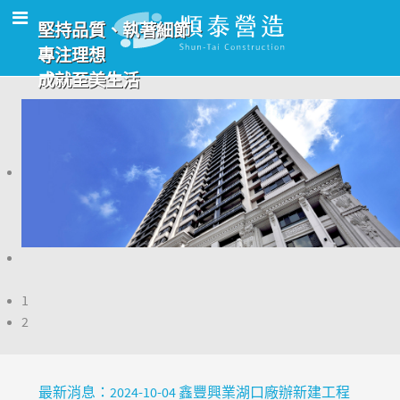
堅持品質、執著細節、
專注理想
成就至美生活
1
2
 開
最新消息：2024-10-04 鑫豐興業湖口廠辦新建工程
最新