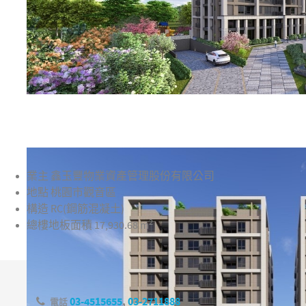
業主
鑫玉豐物業資產管理股份有限公司
地點
桃園市觀音區
構造
RC(鋼筋混凝土)
2
總樓地板面積
17,930.68 m
03-4515655
,
03-2711888
電話