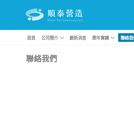
首頁
公司簡介
最新消息
歷年實績
聯絡我
聯絡我們