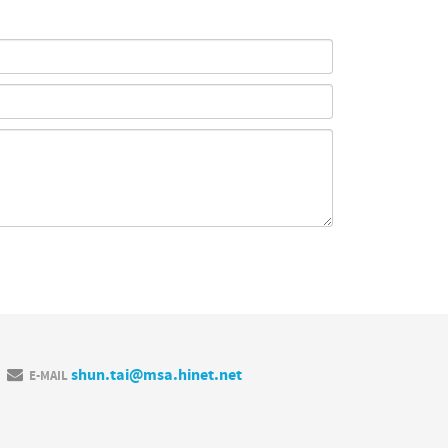
shun.tai@msa.hinet.net
E-MAIL