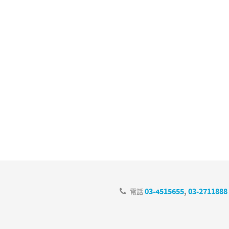
03-4515655
,
03-2711888
電話