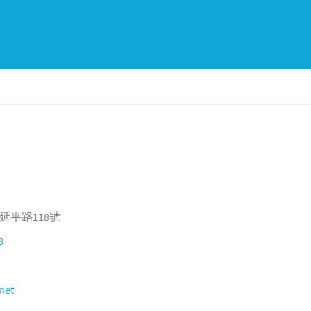
延平路118號
8
net