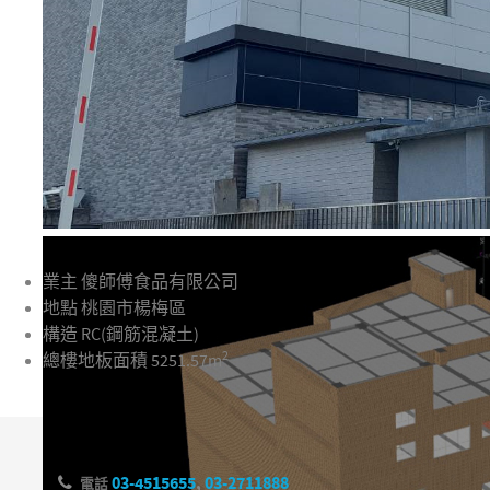
業主
傻師傅食品有限公司
地點
桃園市楊梅區
構造
RC(鋼筋混凝土)
2
總樓地板面積
5251.57m
03-4515655
,
03-2711888
電話