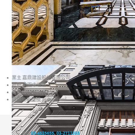
業主
嘉鼎建設股份有限公司
地點
桃園中壢區
構造
RC(鋼筋混凝土)
2
總樓地板面積
36,766.15m
03-4515655
,
03-2711888
電話