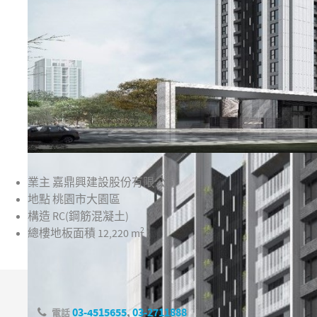
業主
嘉鼎興建設股份有限公司
地點
桃園市大園區
構造
RC(鋼筋混凝土)
2
總樓地板面積
12,220 m
03-4515655
,
03-2711888
電話