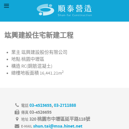
竑興建設住宅新建工程
業主
竑興建設股份有限公司
地點
桃園中壢區
構造
RC(鋼筋混凝土)
2
總樓地板面積
16,441.21m
03-4515655
,
03-2711888
電話
03-4526695
傳真
320 桃園市中壢區延平路118號
地址
shun.tai@msa.hinet.net
E-MAIL