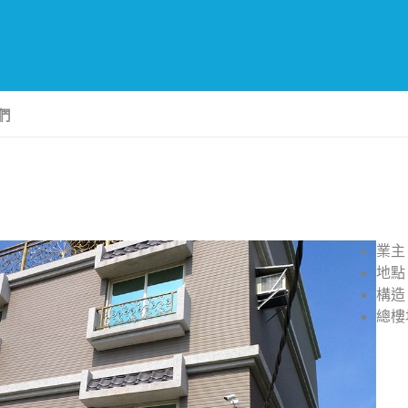
們
業主
地點
構造
總樓