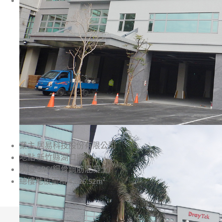
業主
居易科技股份有限公司
地點
新竹縣湖口鄉
構造
SRC(鋼骨鋼筋混凝土)
2
總樓地板面積
4,626.52m