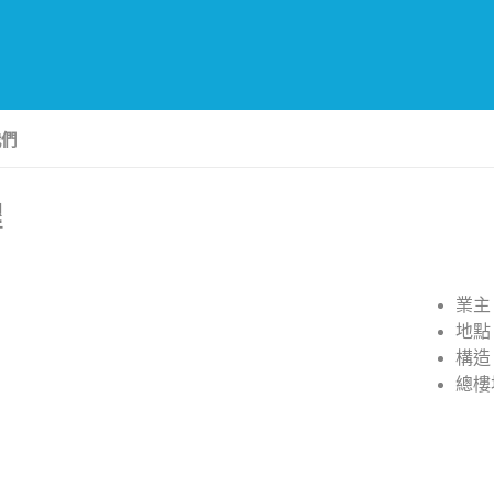
我們
程
業主
地點
構造
總樓