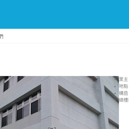
們
業主
地點
構造
總樓