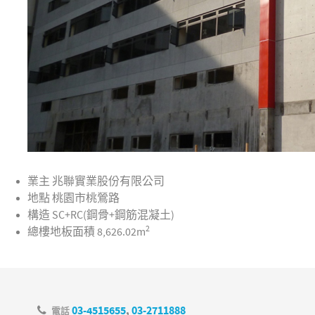
業主
兆聯實業股份有限公司
地點
桃園市桃鶯路
構造
SC+RC(鋼骨+鋼筋混凝土)
2
總樓地板面積
8,626.02m
03-4515655
,
03-2711888
電話