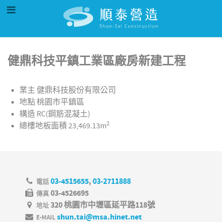
健鼎科技平鎮工業區廠房新建工程
業主
健鼎科技股份有限公司
地點
桃園市平鎮區
構造
RC(鋼筋混凝土)
2
總樓地板面積
23,469.13m
03-4515655
,
03-2711888
電話
03-4526695
傳真
320 桃園市中壢區延平路118號
地址
shun.tai@msa.hinet.net
E-MAIL