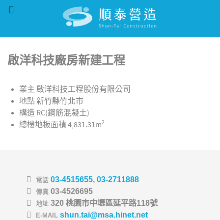
啟洋科技廠房新建工程
業主
啟洋科技工程股份有限公司
地點
新竹縣竹北市
構造
RC(鋼筋混凝土)
2
總樓地板面積
4,831.31m
03-4515655
,
03-2711888
電話
03-4526695
傳真
320 桃園市中壢區延平路118號
地址
shun.tai@msa.hinet.net
E-MAIL